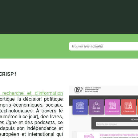
CRISP !
 recherche et d’information
rtique la décision politique
mpris économiques, sociaux,
technologiques. À travers le
uméros à ce jour), des livres,
en ligne
et des podcasts, ce
e depuis son indépendance et
uropéen et international qui