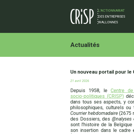
L'ACTIONNARIAT
DES ENTREPRISES
WALLONNES
Actualités
Un nouveau portail pour le 
21 avril 2026
Depuis 1958, le
Centre de
socio-politiques (CRISP)
déco
dans tous ses aspects, y co
philosophiques, culturels ou 
Courrier hebdomadaire
(2675 n
des Dossiers, des
@nalyses 
sont l’histoire de la Belgiqu
son insertion dans le cadre e