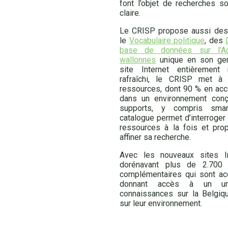
font l’objet de recherches 
claire.
Le CRISP propose aussi des 
le
Vocabulaire politique
, des
base de données sur l’Act
wallonnes
unique en son genr
site Internet entièrement
rafraîchi, le CRISP met à 
ressources, dont 90 % en accè
dans un environnement conç
supports, y compris smar
catalogue permet d’interroger
ressources à la fois et prop
affiner sa recherche.
Avec les nouveaux sites I
dorénavant plus de 2.700 r
complémentaires qui sont ac
donnant accès à un uni
connaissances sur la Belgiq
sur leur environnement.