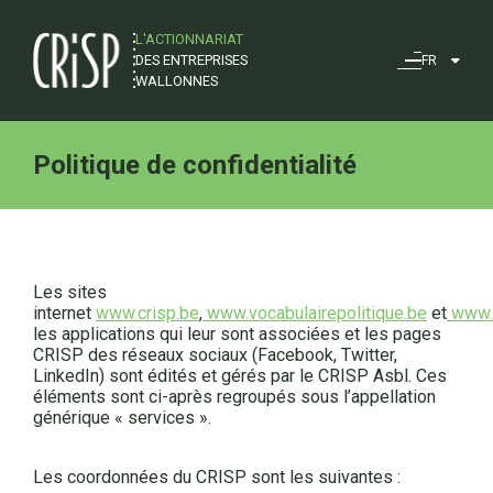
L'ACTIONNARIAT
DES ENTREPRISES
FR
WALLONNES
Politique de confidentialité
Les sites
internet
www.crisp.be
,
www.vocabulairepolitique.be
et
www.a
les applications qui leur sont associées et les pages
CRISP des réseaux sociaux (Facebook, Twitter,
LinkedIn) sont édités et gérés par le CRISP Asbl. Ces
éléments sont ci-après regroupés sous l’appellation
générique « services ».
Les coordonnées du CRISP sont les suivantes :